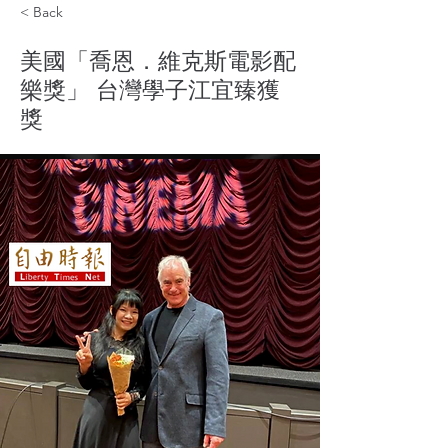
< Back
美國「喬恩．維克斯電影配
樂獎」 台灣學子江宜臻獲
獎