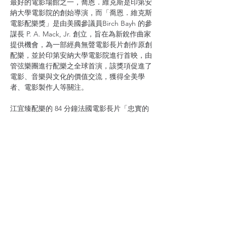
最好的電影場館之一，喬恩．維克斯是印第安
納大學電影院的創始導演，而「喬恩．維克斯
電影配樂獎」是由美國參議員Birch Bayh 的參
謀長 P. A. Mack, Jr. 創立，旨在為新銳作曲家
提供機會，為一部經典無聲電影長片創作原創
配樂，並於印第安納大學電影院進行首映，由
管弦樂團進行配樂之全球首演，該獎項促進了
電影、音樂與文化的價值交流，獲得全美學
者、電影製作人等關注。
江宜臻配樂的 84 分鐘法國電影長片「忠實的
心」（Cœur Fidèle）將於今年 11 月 5 日於
印第安納大學電影院首映，並由印第安納大學
交響樂團進行配樂之全球首演，今年 11 月 6 
日與 7 日，配樂將由印第安納大學交響樂團
進行錄音與製作並發行。
江宜臻表示，由於該電影是 1923 年的經典默
片，當時此片並無配樂，音樂是這部電影中唯
一的聲音，因此深感責任重大，在創作「忠實
的心」配樂過程中，她嘗試跳脫配樂慣有的調
性框架，以不和諧的聲響「12 音列手法」創